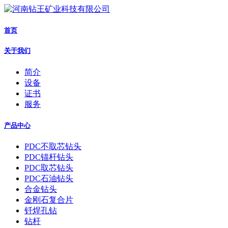
首页
关于我们
简介
设备
证书
服务
产品中心
PDC不取芯钻头
PDC锚杆钻头
PDC取芯钻头
PDC石油钻头
合金钻头
金刚石复合片
钎焊孔钻
钻杆