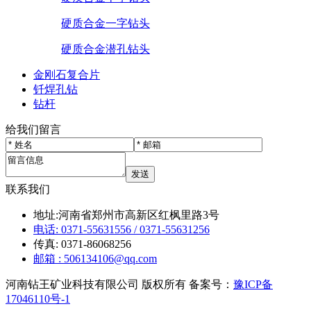
硬质合金一字钻头
硬质合金潜孔钻头
金刚石复合片
钎焊孔钻
钻杆
给我们留言
联系我们
地址:
河南省郑州市高新区红枫里路3号
电话:
0371-55631556 / 0371-55631256
传真:
0371-86068256
邮箱 :
506134106@qq.com
河南钻王矿业科技有限公司 版权所有
备案号：
豫ICP备
17046110号-1