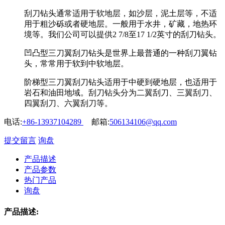
刮刀钻头通常适用于软地层，如沙层，泥土层等，不适
用于粗沙砾或者硬地层。一般用于水井，矿藏，地热环
境等。我们公司可以提供2 7/8至17 1/2英寸的刮刀钻头。
凹凸型三刀翼刮刀钻头是世界上最普通的一种刮刀翼钻
头，常常用于软到中软地层。
阶梯型三刀翼刮刀钻头适用于中硬到硬地层，也适用于
岩石和油田地域。刮刀钻头分为二翼刮刀、三翼刮刀、
四翼刮刀、六翼刮刀等。
电话:
+86-13937104289
邮箱:
506134106@qq.com
提交留言
询盘
产品描述
产品参数
热门产品
询盘
产品描述: