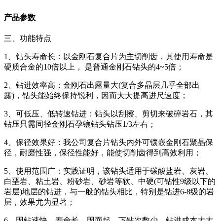
产品参数
三、功能特点
1、钻头寿命长：以金刚石复合片为主切削齿，其使用寿命是
硬质合金的10倍以上， 是普通金刚石钻头的4~5倍；
2、钻进效率高：金刚石出露量大(复合多晶层几乎全部出
露)，钻头能始终保持锐利，因而大大提高进尺速度；
3、可低压、低转速钻进：钻头以刮擦、剪切来破碎岩石，其
钻压只需同径金刚石孕镶钻头钻压1/3左右；
4、保径效果好：我公司复合片钻头内外可镶嵌金刚石聚晶保
径，耐磨性强，保径性能好，能使切削齿得到高效利用；
5、使用范围广：实践证明，该钻头适用于碳酸盐岩、灰岩、
白垩岩、粘土岩、粉砂岩、砂岩等软、中硬(可钻性9级以下的
岩层)地层的钻进，与一般的钻头相比，特别是钻进6-8级的岩
层，效果尤为显著；
6、因钻速快、寿命长，因而起、下钻次数少，钻进成本大大